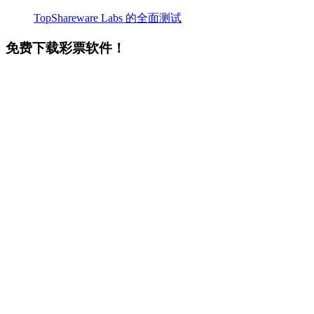
TopShareware Labs 的全面测试
免费下载彩票软件！