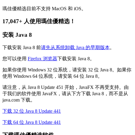
瑪佳優精选目前不支持 MacOS 和 iOS。
17,047+ 人使用瑪佳優精选！
安装 Java 8
下载安装 Java 8 前
请先从系统卸载 Java 的早期版本
。
您可以使用
Firefox 浏览器
下载安装 Java 8。
如果你使用 Windows 32 位系统，请安装 32 位 Java 8。如果你
使用 Windows 64 位系统，请安装 64 位 Java 8。
请注意，从 Java 8 Update 451 开始，JavaFX 不再受支持。由
于我们的软件使用 JavaFX，请从下方下载 Java 8，而不是从
java.com 下载。
下载 32 位 Java 8 Update 441
下载 64 位 Java 8 Update 441