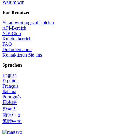
Warum wir
Für Benutzer
Verantwortungsvoll spielen
API-Bereich
VIP-Club
Kundenbereich
FAQ
Dokumentation
Kontaktieren Sie uns
Sprachen
English
Español
Français
Italiana
Portugués
日本語
한국인
简体中文
繁體中文