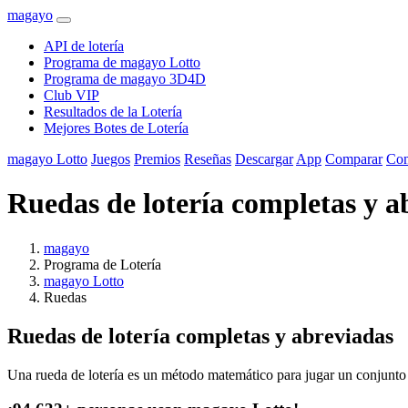
magayo
API de lotería
Programa de magayo Lotto
Programa de magayo 3D4D
Club VIP
Resultados de la Lotería
Mejores Botes de Lotería
magayo Lotto
Juegos
Premios
Reseñas
Descargar
App
Comparar
Com
Ruedas de lotería completas y a
magayo
Programa de Lotería
magayo Lotto
Ruedas
Ruedas de lotería completas y abreviadas
Una rueda de lotería es un método matemático para jugar un conjunto de