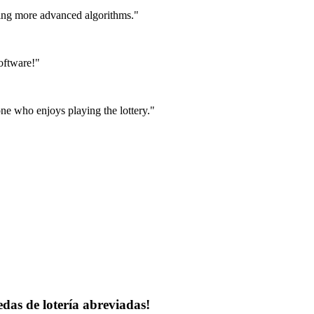
using more advanced algorithms."
oftware!"
one who enjoys playing the lottery."
edas de lotería abreviadas!