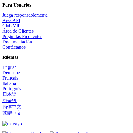
Para Usuarios
Juega responsablemente
Área API
Club VIP
Área de Clientes
Preguntas Frecuentes
Documentación
Contáctanos
Idiomas
English
Deutsche
Français
Italiana
Portugués
日本語
한국인
简体中文
繁體中文