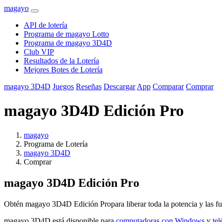
magayo
API de lotería
Programa de magayo Lotto
Programa de magayo 3D4D
Club VIP
Resultados de la Lotería
Mejores Botes de Lotería
magayo 3D4D
Juegos
Reseñas
Descargar
App
Comparar
Comprar
magayo 3D4D Edición Pro
magayo
Programa de Lotería
magayo 3D4D
Comprar
magayo 3D4D Edición Pro
Obtén magayo 3D4D Edición Propara liberar toda la potencia y las fu
magayo 3D4D está disponible para
computadoras con Windows
y
te