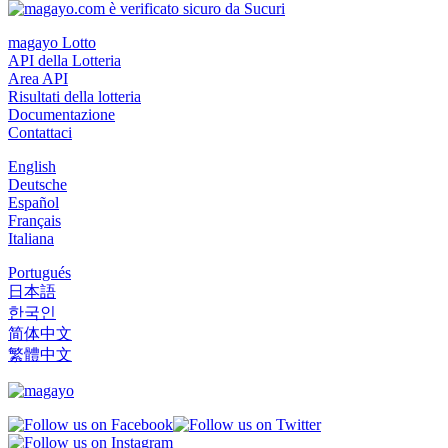
magayo Lotto
API della Lotteria
Area API
Risultati della lotteria
Documentazione
Contattaci
English
Deutsche
Español
Français
Italiana
Portugués
日本語
한국인
简体中文
繁體中文