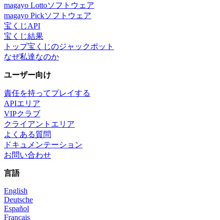
magayo Lottoソフトウェア
magayo Pickソフトウェア
宝くじAPI
宝くじ結果
トップ宝くじのジャックポット
なぜ私達なのか
ユーザー向け
責任を持ってプレイする
APIエリア
VIPクラブ
クライアントエリア
よくある質問
ドキュメンテーション
お問い合わせ
言語
English
Deutsche
Español
Français