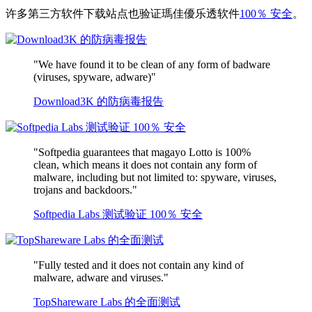
许多第三方软件下载站点也验证瑪佳優乐透软件
100％ 安全
。
"We have found it to be clean of any form of badware
(viruses, spyware, adware)"
Download3K 的防病毒报告
"Softpedia guarantees that magayo Lotto is 100%
clean, which means it does not contain any form of
malware, including but not limited to: spyware, viruses,
trojans and backdoors."
Softpedia Labs 测试验证 100％ 安全
"Fully tested and it does not contain any kind of
malware, adware and viruses."
TopShareware Labs 的全面测试