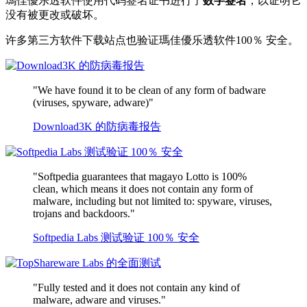
瑪佳優乐透软件使用代码签名证书进行了
数字签名
，以证明它
没有被更改或破坏。
许多第三方软件下载站点也验证瑪佳優乐透软件100％ 安全。
"We have found it to be clean of any form of badware
(viruses, spyware, adware)"
Download3K 的防病毒报告
"Softpedia guarantees that magayo Lotto is 100%
clean, which means it does not contain any form of
malware, including but not limited to: spyware, viruses,
trojans and backdoors."
Softpedia Labs 测试验证 100％ 安全
"Fully tested and it does not contain any kind of
malware, adware and viruses."