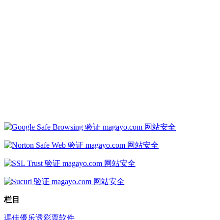
栏目
瑪佳優乐透彩票软件