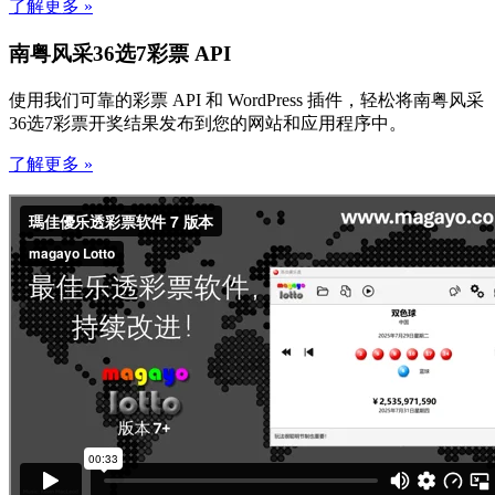
了解更多 »
南粤风采36选7彩票 API
使用我们可靠的彩票 API 和 WordPress 插件，轻松将南粤风采
36选7彩票开奖结果发布到您的网站和应用程序中。
了解更多 »