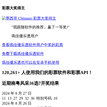
彩票大奖得主
"我跟随软件的推荐... 赢了一等奖!"
瑪佳優乐透用户
查看瑪佳優乐透软件用户中奖的彩票
免费下载瑪佳優乐透软件
瑪佳優乐透也可以在安卓手机使用
120,261+ 人使用我们的彩票软件和彩票API！
近期南粤风采36选7开奖结果
2024 年 8 月 27 日
11 13 27 29 32 36 特别号码 10
2024 年 8 月 26 日