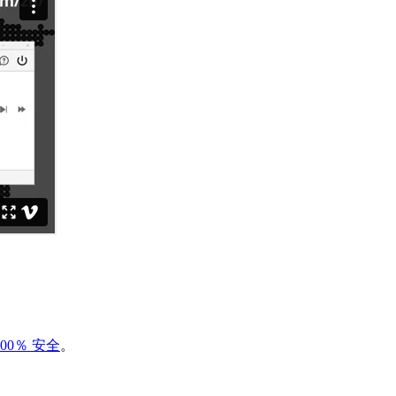
00％ 安全
。