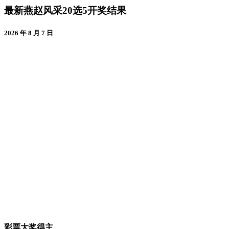
最新燕赵风采20选5开奖结果
2026 年 8 月 7 日
彩票大奖得主