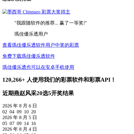
"我跟随软件的推荐... 赢了一等奖!"
瑪佳優乐透用户
查看瑪佳優乐透软件用户中奖的彩票
免费下载瑪佳優乐透软件
瑪佳優乐透也可以在安卓手机使用
120,266+ 人使用我们的彩票软件和彩票API！
近期燕赵风采20选5开奖结果
2026 年 8 月 6 日
02 04 09 10 20
2026 年 8 月 5 日
05 07 09 14 16
2026 年 8 月 4 日