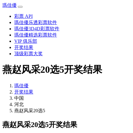
瑪佳優
彩票 API
瑪佳優乐透彩票软件
瑪佳優3D4D彩票软件
瑪佳優精选彩票软件
VIP 俱乐部
开奖结果
顶级彩票大奖
燕赵风采20选5开奖结果
瑪佳優
开奖结果
中国
河北
燕赵风采20选5
燕赵风采20选5开奖结果