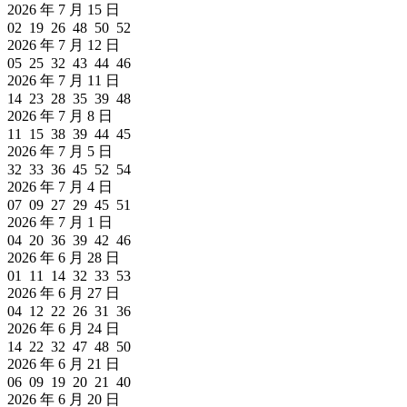
2026 年 7 月 15 日
02 19 26 48 50 52
2026 年 7 月 12 日
05 25 32 43 44 46
2026 年 7 月 11 日
14 23 28 35 39 48
2026 年 7 月 8 日
11 15 38 39 44 45
2026 年 7 月 5 日
32 33 36 45 52 54
2026 年 7 月 4 日
07 09 27 29 45 51
2026 年 7 月 1 日
04 20 36 39 42 46
2026 年 6 月 28 日
01 11 14 32 33 53
2026 年 6 月 27 日
04 12 22 26 31 36
2026 年 6 月 24 日
14 22 32 47 48 50
2026 年 6 月 21 日
06 09 19 20 21 40
2026 年 6 月 20 日