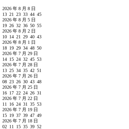
2026 年 8 月 8 日
13 21 23 33 44 45
2026 年 8 月 5 日
19 26 32 36 50 55
2026 年 8 月 2 日
10 14 21 29 40 43
2026 年 8 月 1 日
18 19 29 34 48 50
2026 年 7 月 29 日
14 15 24 32 45 53
2026 年 7 月 28 日
13 25 34 35 42 51
2026 年 7 月 26 日
08 23 26 30 43 48
2026 年 7 月 25 日
16 17 22 24 26 31
2026 年 7 月 22 日
11 16 24 31 35 53
2026 年 7 月 19 日
15 19 37 39 47 49
2026 年 7 月 18 日
02 11 15 35 39 52