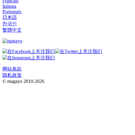
Français
Italiana
Portugués
日本語
한국인
繁體中文
网站条款
隐私政策
© magayo 2010-2026