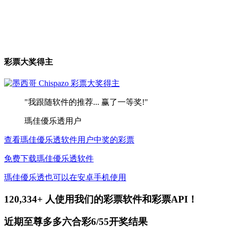
彩票大奖得主
"我跟随软件的推荐... 赢了一等奖!"
瑪佳優乐透用户
查看瑪佳優乐透软件用户中奖的彩票
免费下载瑪佳優乐透软件
瑪佳優乐透也可以在安卓手机使用
120,334+ 人使用我们的彩票软件和彩票API！
近期至尊多多六合彩6/55开奖结果