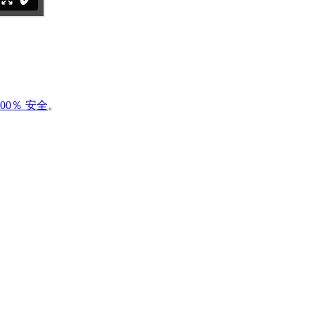
00％ 安全
。