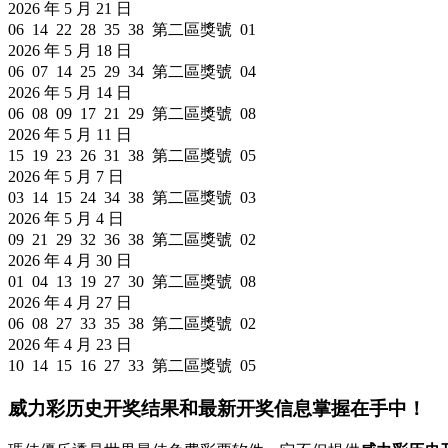
2026 年 5 月 21 日
06 14 22 28 35 38 第二區獎號 01
2026 年 5 月 18 日
06 07 14 25 29 34 第二區獎號 04
2026 年 5 月 14 日
06 08 09 17 21 29 第二區獎號 08
2026 年 5 月 11 日
15 19 23 26 31 38 第二區獎號 05
2026 年 5 月 7 日
03 14 15 24 34 38 第二區獎號 03
2026 年 5 月 4 日
09 21 29 32 36 38 第二區獎號 02
2026 年 4 月 30 日
01 04 13 19 27 30 第二區獎號 08
2026 年 4 月 27 日
06 08 27 33 35 38 第二區獎號 02
2026 年 4 月 23 日
10 14 15 16 27 33 第二區獎號 05
威力彩历史开奖结果和最新开奖信息掌握在手中！