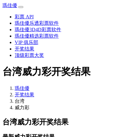
瑪佳優
彩票 API
瑪佳優乐透彩票软件
瑪佳優3D4D彩票软件
瑪佳優精选彩票软件
VIP 俱乐部
开奖结果
顶级彩票大奖
台湾威力彩开奖结果
瑪佳優
开奖结果
台湾
威力彩
台湾威力彩开奖结果
最新威力彩开奖结果