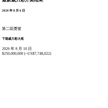
2026 年 8 月 6 日
第二區獎號
下期威力彩大奖
2026 年 8 月 10 日
$250,000,000 (~US$7,748,022)