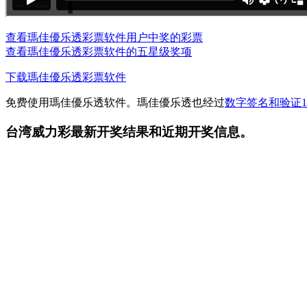
查看瑪佳優乐透彩票软件用户中奖的彩票
查看瑪佳優乐透彩票软件的五星级奖项
下载瑪佳優乐透彩票软件
免费使用瑪佳優乐透软件。瑪佳優乐透也经过
数字签名和验证1
台湾威力彩最新开奖结果和近期开奖信息。