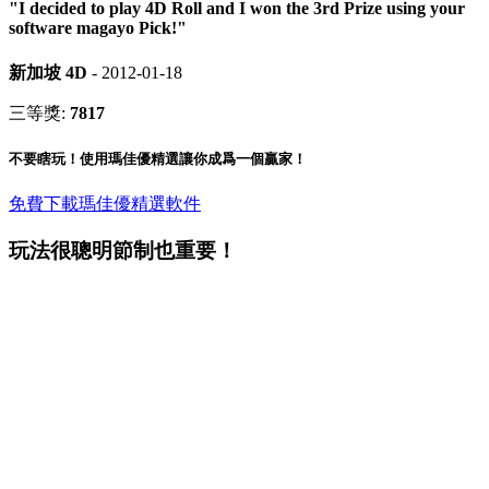
"I decided to play 4D Roll and I won the 3rd Prize using your
software magayo Pick!"
新加坡 4D
- 2012-01-18
三等獎:
7817
不要瞎玩！使用瑪佳優精選讓你成爲一個贏家！
免費下載瑪佳優精選軟件
玩法很聰明節制也重要！