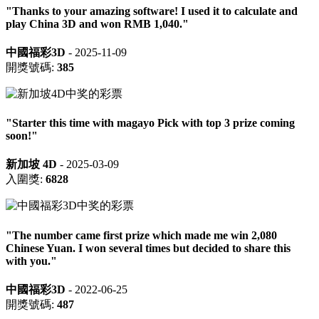
"Thanks to your amazing software! I used it to calculate and
play China 3D and won RMB 1,040."
中國福彩3D
- 2025-11-09
開獎號碼:
385
"Starter this time with magayo Pick with top 3 prize coming
soon!"
新加坡 4D
- 2025-03-09
入圍獎:
6828
"The number came first prize which made me win 2,080
Chinese Yuan. I won several times but decided to share this
with you."
中國福彩3D
- 2022-06-25
開獎號碼:
487