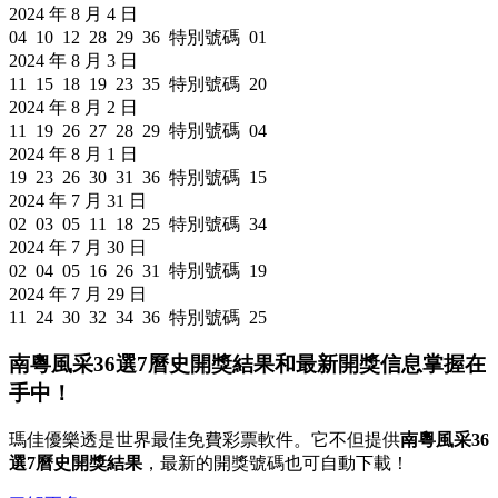
2024 年 8 月 4 日
04 10 12 28 29 36 特別號碼 01
2024 年 8 月 3 日
11 15 18 19 23 35 特別號碼 20
2024 年 8 月 2 日
11 19 26 27 28 29 特別號碼 04
2024 年 8 月 1 日
19 23 26 30 31 36 特別號碼 15
2024 年 7 月 31 日
02 03 05 11 18 25 特別號碼 34
2024 年 7 月 30 日
02 04 05 16 26 31 特別號碼 19
2024 年 7 月 29 日
11 24 30 32 34 36 特別號碼 25
南粵風采36選7曆史開獎結果和最新開獎信息掌握在
手中！
瑪佳優樂透是世界最佳免費彩票軟件。它不但提供
南粵風采36
選7曆史開獎結果
，最新的開獎號碼也可自動下載！