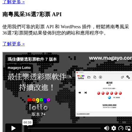
了解更多 »
南粵風采36選7彩票 API
使用我們可靠的彩票 API 和 WordPress 插件，輕鬆將南粵風采
36選7彩票開獎結果發佈到您的網站和應用程序中。
了解更多 »