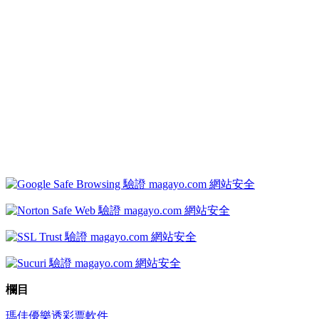
欄目
瑪佳優樂透彩票軟件