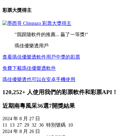
彩票大獎得主
"我跟隨軟件的推薦... 贏了一等獎!"
瑪佳優樂透用戶
查看瑪佳優樂透軟件用戶中獎的彩票
免費下載瑪佳優樂透軟件
瑪佳優樂透也可以在安卓手機使用
120,252+ 人使用我們的彩票軟件和彩票API！
近期南粵風采36選7開獎結果
2024 年 8 月 27 日
11 13 27 29 32 36 特別號碼 10
2024 年 8 月 26 日