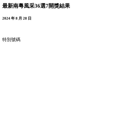
最新南粵風采36選7開獎結果
2024 年 8 月 28 日
特別號碼