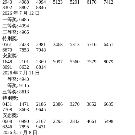
2943 4988 4994 5123 5201 6170 7412
8302 8807 8846
2026 年 7 月 12 日
一等奖: 6485
二等奖: 4994
三等奖: 4965
特別獎:
0561 2423 2981 3468 5313 5716 6451
6670 7853 7948
安慰獎:
1648 2101 2369 5097 5560 7579 8079
8091 8632 8814
2026 年 7 月 11 日
一等奖: 4943
二等奖: 9115
三等奖: 8613
特別獎:
0431 1471 2186 2386 3270 3852 6635
7708 8603 9645
安慰獎:
0668 0990 2167 2293 2832 4661 5498
6246 7895 9431
2026 年 7 月 8 日