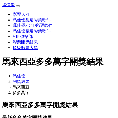
瑪佳優
彩票 API
瑪佳優樂透彩票軟件
瑪佳優3D4D彩票軟件
瑪佳優精選彩票軟件
VIP 俱樂部
彩票開獎結果
頂級彩票大獎
馬來西亞多多萬字開獎結果
瑪佳優
開獎結果
馬來西亞
多多萬字
馬來西亞多多萬字開獎結果
最新多多萬字開獎結果