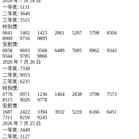
2026 年 7 月 28 日
一等奖: 1131
二等奖: 3649
三等奖: 5515
特別獎:
0641 1402 1423 2861 5207 5798 6504
8969 9716 9895
安慰獎:
0658 0693 3566 6489 7005 8962 9343
9344 9785 9866
2026 年 7 月 26 日
一等奖: 7338
二等奖: 9053
三等奖: 6235
特別獎:
0778 0971 1236 1464 2838 3798 7573
8315 9026 9778
安慰獎:
1687 2422 3394 3932 5219 6166 6451
7311 8259 9245
2026 年 7 月 25 日
一等奖: 3449
二等奖: 1127