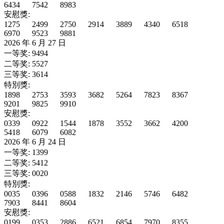
6434 7542 8983
安慰獎:
1275 2499 2750 2914 3889 4340 6518
6970 9523 9881
2026 年 6 月 27 日
一等奖: 9494
二等奖: 5527
三等奖: 3614
特別獎:
1898 2753 3593 3682 5264 7823 8367
9201 9825 9910
安慰獎:
0339 0922 1544 1878 3552 3662 4200
5418 6079 6082
2026 年 6 月 24 日
一等奖: 1399
二等奖: 5412
三等奖: 0020
特別獎:
0035 0396 0588 1832 2146 5746 6482
7903 8441 8604
安慰獎:
0199 0353 2886 6521 6854 7970 8355