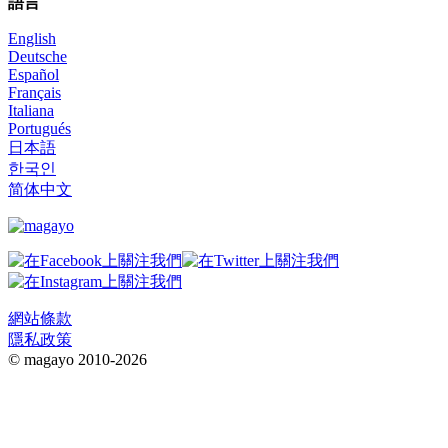
語言
English
Deutsche
Español
Français
Italiana
Portugués
日本語
한국인
简体中文
網站條款
隱私政策
© magayo 2010-2026