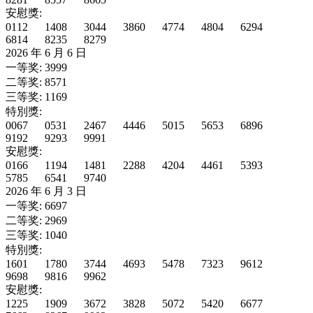
安慰獎:
0112 1408 3044 3860 4774 4804 6294
6814 8235 8279
2026 年 6 月 6 日
一等奖: 3999
二等奖: 8571
三等奖: 1169
特別獎:
0067 0531 2467 4446 5015 5653 6896
9192 9293 9991
安慰獎:
0166 1194 1481 2288 4204 4461 5393
5785 6541 9740
2026 年 6 月 3 日
一等奖: 6697
二等奖: 2969
三等奖: 1040
特別獎:
1601 1780 3744 4693 5478 7323 9612
9698 9816 9962
安慰獎:
1225 1909 3672 3828 5072 5420 6677