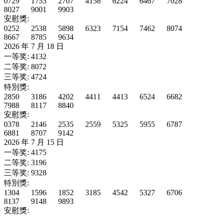
0729 1753 2707 4158 6224 6467 7028
8027 9001 9903
安慰獎:
0252 2538 5898 6323 7154 7462 8074
8667 8785 9634
2026 年 7 月 18 日
一等奖: 4132
二等奖: 8072
三等奖: 4724
特別獎:
2850 3186 4202 4411 4413 6524 6682
7988 8117 8840
安慰獎:
0378 2146 2535 2559 5325 5955 6787
6881 8707 9142
2026 年 7 月 15 日
一等奖: 4175
二等奖: 3196
三等奖: 9328
特別獎:
1304 1596 1852 3185 4542 5327 6706
8137 9148 9893
安慰獎: