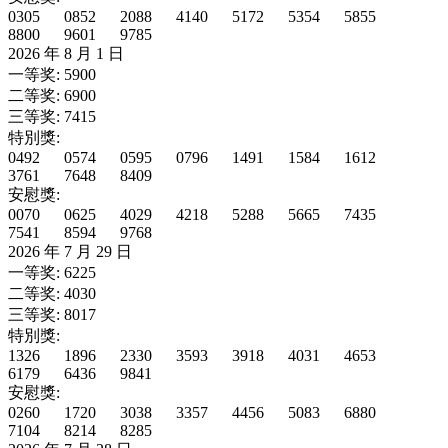
0305 0852 2088 4140 5172 5354 5855
8800 9601 9785
2026 年 8 月 1 日
一等奖: 5900
二等奖: 6900
三等奖: 7415
特別獎:
0492 0574 0595 0796 1491 1584 1612
3761 7648 8409
安慰獎:
0070 0625 4029 4218 5288 5665 7435
7541 8594 9768
2026 年 7 月 29 日
一等奖: 6225
二等奖: 4030
三等奖: 8017
特別獎:
1326 1896 2330 3593 3918 4031 4653
6179 6436 9841
安慰獎:
0260 1720 3038 3357 4456 5083 6880
7104 8214 8285