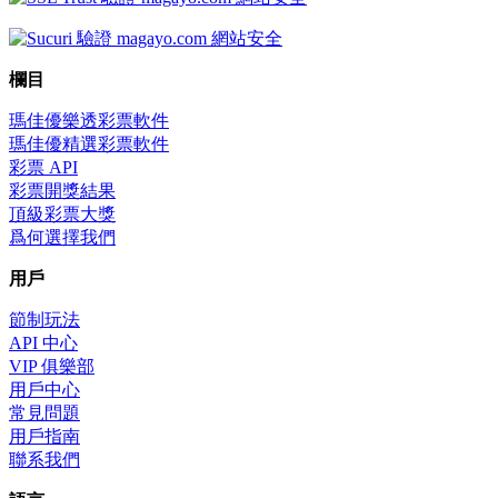
欄目
瑪佳優樂透彩票軟件
瑪佳優精選彩票軟件
彩票 API
彩票開獎結果
頂級彩票大獎
爲何選擇我們
用戶
節制玩法
API 中心
VIP 俱樂部
用戶中心
常見問題
用戶指南
聯系我們