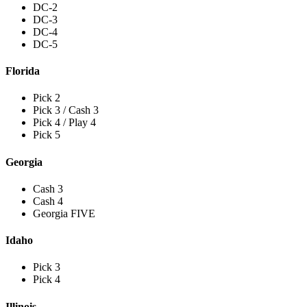
DC-2
DC-3
DC-4
DC-5
Florida
Pick 2
Pick 3 / Cash 3
Pick 4 / Play 4
Pick 5
Georgia
Cash 3
Cash 4
Georgia FIVE
Idaho
Pick 3
Pick 4
Illinois