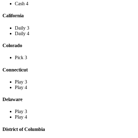
Cash 4
California
Daily 3
Daily 4
Colorado
Pick 3
Connecticut
Play 3
Play 4
Delaware
Play 3
Play 4
District of Columbia