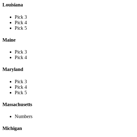
Louisiana
Pick 3
Pick 4
Pick 5
Maine
Pick 3
Pick 4
Maryland
Pick 3
Pick 4
Pick 5
Massachusetts
Numbers
Michigan