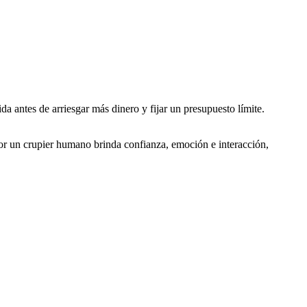
 antes de arriesgar más dinero y fijar un presupuesto límite.
por un crupier humano brinda confianza, emoción e interacción,