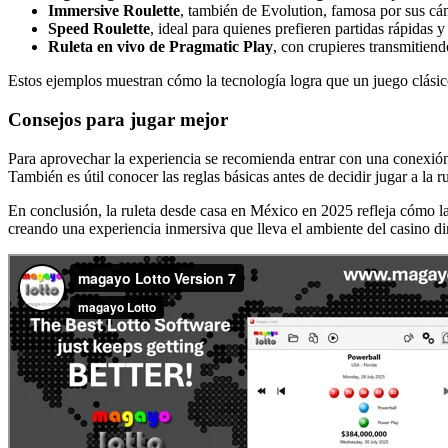
Immersive Roulette
, también de Evolution, famosa por sus cám
Speed Roulette
, ideal para quienes prefieren partidas rápidas y
Ruleta en vivo de Pragmatic Play
, con crupieres transmitien
Estos ejemplos muestran cómo la tecnología logra que un juego clásic
Consejos para jugar mejor
Para aprovechar la experiencia se recomienda entrar con una conexión 
También es útil conocer las reglas básicas antes de decidir jugar a la ru
En conclusión, la ruleta desde casa en México en 2025 refleja cómo la
creando una experiencia inmersiva que lleva el ambiente del casino di