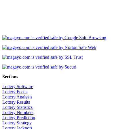
Sections
Lottery Software
Lottery Feeds
Lottery Analysis
Lottery Results
Lottery Statistics
Lottery Numbers
Lottery Prediction
Lottery Strategy
Lottery Jackpots