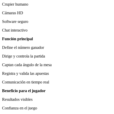
Crupier humano
Cámaras HD
Software seguro
Chat interactivo
Función principal
Define el número ganador
Dirige y controla la partida
Captan cada ángulo de la mesa
Registra y valida las apuestas
Comunicación en tiempo real
Beneficio para el jugador
Resultados visibles
Confianza en el juego