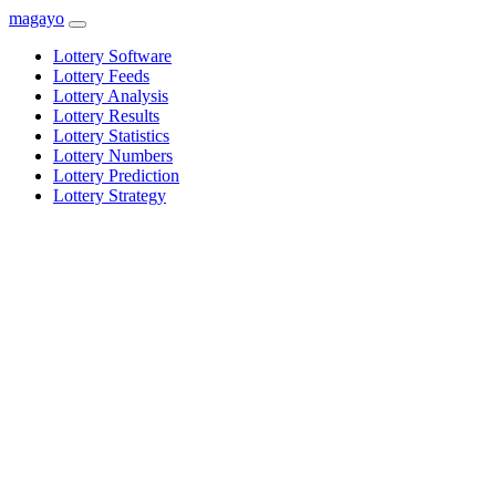
magayo
Lottery Software
Lottery Feeds
Lottery Analysis
Lottery Results
Lottery Statistics
Lottery Numbers
Lottery Prediction
Lottery Strategy