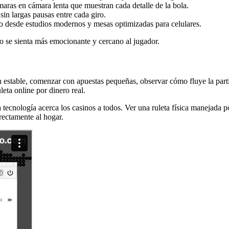
aras en cámara lenta que muestran cada detalle de la bola.
 sin largas pausas entre cada giro.
do desde estudios modernos y mesas optimizadas para celulares.
o se sienta más emocionante y cercano al jugador.
estable, comenzar con apuestas pequeñas, observar cómo fluye la partida
leta online por dinero real.
 tecnología acerca los casinos a todos. Ver una ruleta física manejada 
rectamente al hogar.